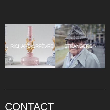
‹
RICHARD ORFÈVRE
STRANGERS
›
CONTACT